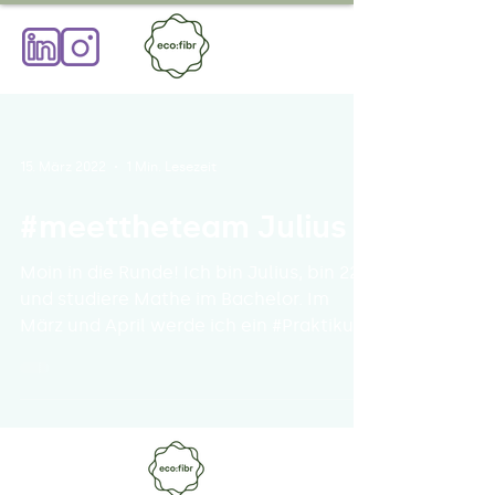
15. März 2022
1 Min. Lesezeit
#meettheteam Julius
Moin in die Runde! Ich bin Julius, bin 22
und studiere Mathe im Bachelor. Im
März und April werde ich ein #Praktikum
bei eco:fibr machen...