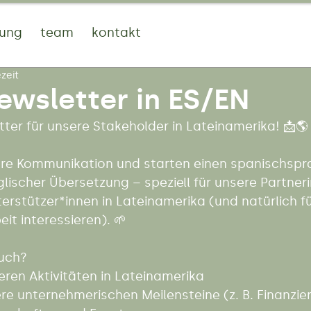
tung
team
kontakt
ezeit
ewsletter in ES/EN
ter für unsere Stakeholder in Lateinamerika! 📩🌎
ere Kommunikation und starten einen spanischspr
lischer Übersetzung – speziell für unsere Partneri
rstützer*innen in Lateinamerika (und natürlich für
eit interessieren). 🌱
uch?
ren Aktivitäten in Lateinamerika
sere unternehmerischen Meilensteine (z. B. Finanzi