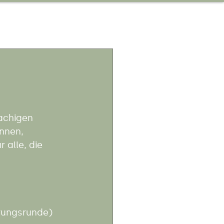
achigen 
nnen, 
 alle, die 
erungsrunde)