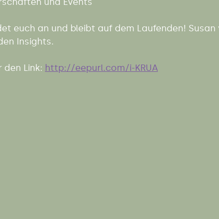
rschaften und Events
det euch an und bleibt auf dem Laufenden! Susan 
en Insights.
den Link: 
http://eepurl.com/i-KRUA