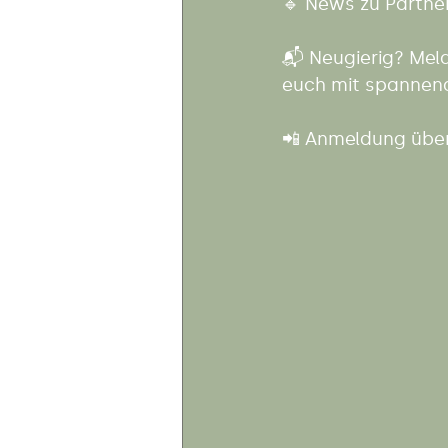
🔹 News zu Partne
📬 Neugierig? Mel
euch mit spannend
📲 Anmeldung über 