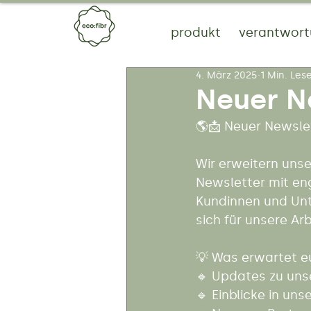
produkt
verantwor
4. März 2025
1 Min. Les
Neuer N
🌎📩 Neuer Newslet
Wir erweitern uns
Newsletter mit eng
Kundinnen und Unte
sich für unsere Arb
💡 Was erwartet e
🔹 Updates zu unse
🔹 Einblicke in un