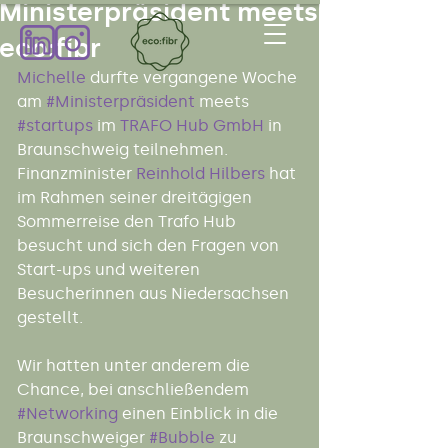
Ministerpräsident meets
eco:fibr
Michelle
 durfte vergangene Woche 
am 
#Ministerpräsident
 meets 
#startups
 im 
TRAFO Hub GmbH
 in 
Braunschweig teilnehmen.
Finanzminister 
Reinhold Hilbers
 hat 
im Rahmen seiner dreitägigen 
Sommerreise den Trafo Hub 
besucht und sich den Fragen von 
Start-ups und weiteren 
Besucherinnen aus Niedersachsen 
gestellt.
Wir hatten unter anderem die 
Chance, bei anschließendem 
#Networking
 einen Einblick in die 
Braunschweiger 
#Bubble
 zu 