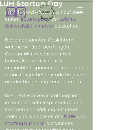
LUH Startup-Day
Am Mittwoch durften wir auf dem 
ersten 
#StartupDay
 der 
Leibniz 
Universität Hannover
 ausstellen.
Neben bekannten Gesichtern, 
welche wir über den langen 
Corona-Winter sehr vermisst 
haben, konnten wir auch 
unglaublich spannende, neue und 
schon länger bestehende Projekte 
aus der Umgebung kennenlernen.
Diese Art von Veranstaltung hat 
immer eine sehr inspirierende und 
motivierende Wirkung auf unser 
Team und wir danken der 
#LUH
 und 
starting business
, dass ihr uns 