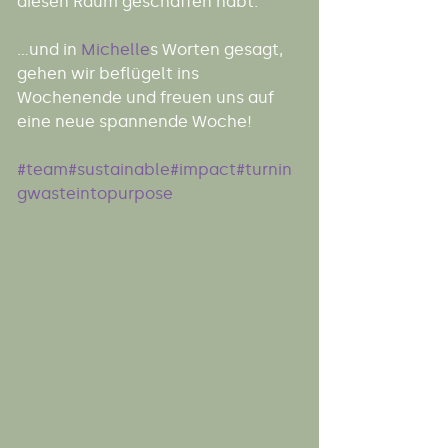
diesen Raum geschaffen habt.
...und in 
Michelle
s Worten gesagt, 
gehen wir beflügelt ins 
Wochenende und freuen uns auf 
eine neue spannende Woche!
#team
#sustainable
#impact
#turnin
gwasteintopurpose