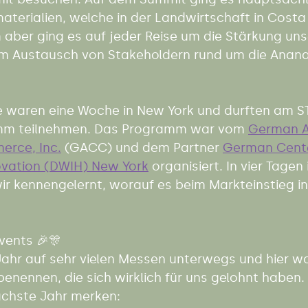
aterialien, welche in der Landwirtschaft in Costa 
m aber ging es auf jeder Reise um die Stärkung uns
m Austausch von Stakeholdern rund um die Anana
le waren eine Woche in New York und durften am S
amm teilnehmen. Das Programm war vom 
German A
rce, Inc.
 (GACC) und dem Partner 
German Cente
ovation (DWIH) New York
 organisiert. In vier Tagen
r kennengelernt, worauf es beim Markteinstieg in
vents 🎉🎊
ahr auf sehr vielen Messen unterwegs und hier wol
benennen, die sich wirklich für uns gelohnt haben. 
ächste Jahr merken:  