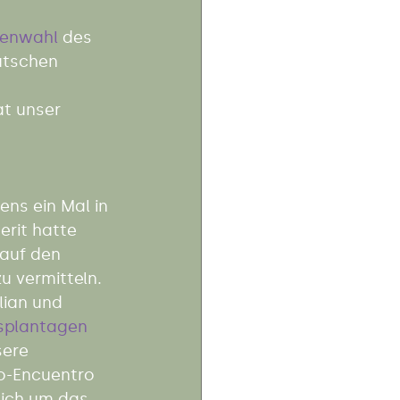
 
senwahl
 des 
tschen 
t unser 
ns ein Mal in 
erit hatte 
auf den 
 vermitteln. 
lian und 
splantagen
sere 
o-Encuentro 
ich um das 