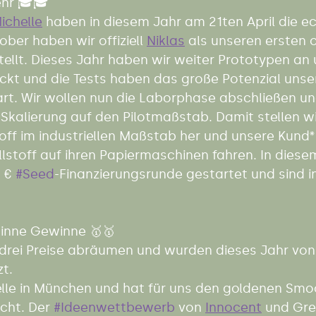
ehr 🎓🎓
ichelle
 haben in diesem Jahr am 21ten April die e
ber haben wir offiziell 
Niklas
 als unseren ersten of
tellt. Dieses Jahr haben wir weiter Prototypen an 
ckt und die Tests haben das große Potenzial unse
art. Wir wollen nun die Laborphase abschließen un
Skalierung auf den Pilotmaßstab. Damit stellen wi
off im industriellen Maßstab her und unsere Kund
lstoff auf ihren Papiermaschinen fahren. In dies
 € 
#Seed
-Finanzierungsrunde gestartet und sind in
inne Gewinne 🥇🥇 
 drei Preise abräumen und wurden dieses Jahr von 
t.  
lle in München und hat für uns den goldenen Smoo
ht. Der 
#Ideenwettbewerb
 von 
Innocent
 und Gre