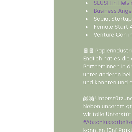
SLUSH in Helsin
Business Angel
Social Startu
Female Start 
Venture Con i
🧾🧾 Papierindustri
Endlich hat es di
Partner*innen in d
unter anderen bei
und konnten und d
🤗🤗 Unterstützung
Neben unserem gro
wir tolle Unterstü
#Abschlussarbeit
konnten fünf Prak