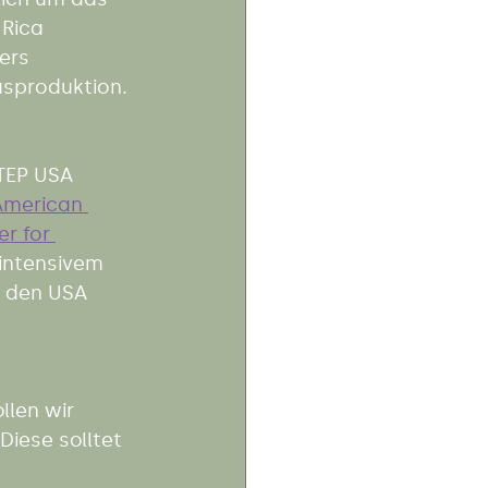
Rica 
ers 
sproduktion. 
TEP USA 
merican 
r for 
 intensivem 
 den USA 
len wir 
Diese solltet 