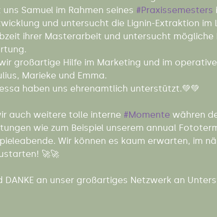
zt uns Samuel im Rahmen seines 
#Praxissemesters
icklung und untersucht die Lignin-Extraktion im 
albzeit ihrer Masterarbeit und untersucht möglich
rtung. 
ir großartige Hilfe im Marketing und im operativ
Julius, Marieke und Emma.  
nessa haben uns ehrenamtlich unterstützt.💚💚 
ir auch weitere tolle interne 
#Momente
 währen de
ltungen wie zum Beispiel unserem annual Fototerm
ieleabende. Wir können es kaum erwarten, im nä
ustarten! 🚀🚀
DANKE an unser großartiges Netzwerk an Unterst