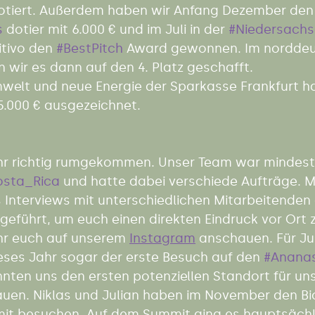
dotiert. Außerdem haben wir Anfang Dezember den
s
 dotier mit 6.000 € und im Juli in der 
#Niedersach
tivo den 
#BestPitch
 Award gewonnen. Im norddeu
wir es dann auf den 4. Platz geschafft.  
mwelt und neue Energie der Sparkasse Frankfurt ha
.000 € ausgezeichnet. 
ahr richtig rumgekommen. Unser Team war mindeste
osta_Rica
 und hatte dabei verschiede Aufträge. M
 Interviews mit unterschiedlichen Mitarbeitenden 
führt, um euch einen direkten Eindruck vor Ort zu
hr euch auf unserem 
Instagram
 anschauen. Für Ju
eses Jahr sogar der erste Besuch auf den 
#Anana
nten uns den ersten potenziellen Standort für un
uen. Niklas und Julian haben im November den Bi
it besuchen. Auf dem Summit ging es hauptsächl