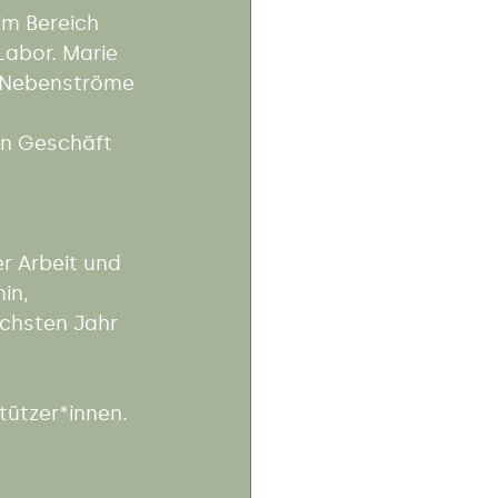
 im Bereich 
Labor. Marie 
e Nebenströme 
en Geschäft 
r Arbeit und 
in, 
chsten Jahr 
ützer*innen.