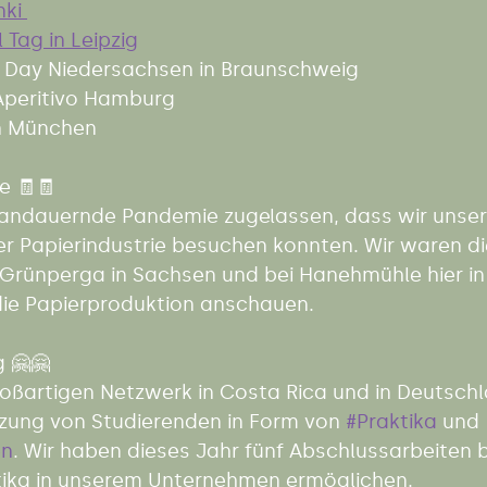
ki 
 Tag in Leipzig
p Day Niedersachsen in Braunschweig 
Aperitivo Hamburg 
n München  
e 🧾🧾
e andauernde Pandemie zugelassen, dass wir unser
er Papierindustrie besuchen konnten. Wir waren di
 Grünperga in Sachsen und bei Hanehmühle hier in
ie Papierproduktion anschauen.  
 🤗🤗 
ßartigen Netzwerk in Costa Rica und in Deutschl
tzung von Studierenden in Form von 
#Praktika
 und 
en
. Wir haben dieses Jahr fünf Abschlussarbeiten 
tika in unserem Unternehmen ermöglichen.  