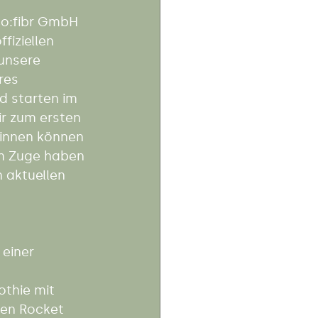
co:fibr GmbH 
fiziellen 
unsere 
res 
d starten im 
r zum ersten 
*innen können 
em Zuge haben 
 aktuellen 
einer 
thie mit 
en Rocket 