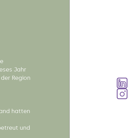
e 
eses Jahr 
 der Region 
and hatten 
betreut und 