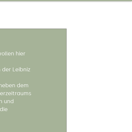
ollen hier 
der Leibniz 
 neben dem 
derzeitraums 
n und 
die 