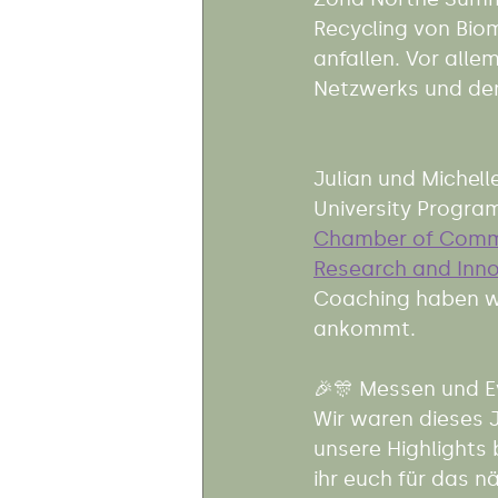
Recycling von Biom
anfallen. Vor alle
Netzwerks und de
Julian und Michel
University Progr
Chamber of Comme
Research and Inn
Coaching haben wi
ankommt. 
🎉🎊 Messen und E
Wir waren dieses J
unsere Highlights 
ihr euch für das n