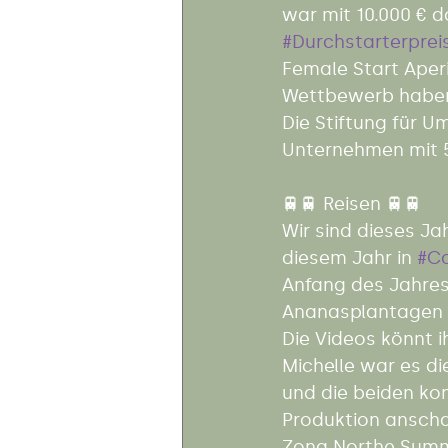
war mit 10.000 € 
#Durchstarterprei
Female Start Aperi
Wettbewerb haben 
Die Stiftung für U
Unternehmen mit 5
🚆🚆 Reisen 🚆🚆 
Wir sind dieses J
diesem Jahr in 
#C
Anfang des Jahres
Ananasplantagen ge
Die Videos könnt i
Michelle war es di
und die beiden kon
Produktion anscha
Zona Northe Summ