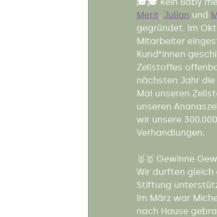
🎓🎓 kein Baby m
Merit
, 
Julian
 und 
M
gegründet. Im Okto
Mitarbeiter einges
Kund*innen geschi
Zellstoffes offenb
nächsten Jahr die 
Mal unseren Zellst
unseren Ananaszel
wir unsere 300.000
Verhandlungen.  
🥇🥇 Gewinne Gew
Wir durften gleich
Stiftung unterstütz
Im März war Miche
nach Hause gebrac