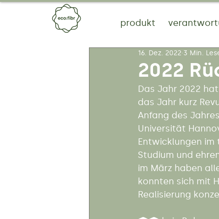
produkt
verantwor
16. Dez. 2022
3 Min. Les
2022 Rü
Das Jahr 2022 hatt
das Jahr kurz Revu
Anfang des Jahres
Universität Hannov
Entwicklungen im
Studium und ehren
im März haben all
konnten sich mit H
Realisierung konze