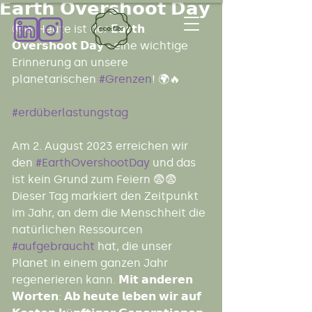
𝗘𝗮𝗿𝘁𝗵 𝗢𝘃𝗲𝗿𝘀𝗵𝗼𝗼𝘁 𝗗𝗮𝘆
🌍🔥 Heute ist der 𝗘𝗮𝗿𝘁𝗵 
𝗢𝘃𝗲𝗿𝘀𝗵𝗼𝗼𝘁 𝗗𝗮𝘆 - eine wichtige 
Erinnerung an unsere 
planetarischen 
#Grenzen
! 🌍🔥
#erdüberlastungstag
Am 2. August 2023 erreichen wir 
den 
#EarthOvershootDay
 und das 
ist kein Grund zum Feiern 😨😨 
Dieser Tag markiert den Zeitpunkt 
im Jahr, an dem die Menschheit die 
natürlichen Ressourcen 
#aufgebraucht
 hat, die unser 
Planet in einem ganzen Jahr 
regenerieren kann. 𝗠𝗶𝘁 𝗮𝗻𝗱𝗲𝗿𝗲𝗻 
𝗪𝗼𝗿𝘁𝗲𝗻: 𝗔𝗯 𝗵𝗲𝘂𝘁𝗲 𝗹𝗲𝗯𝗲𝗻 𝘄𝗶𝗿 𝗮𝘂𝗳 