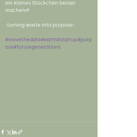
ein kleines Stückchen besser 
machen🌱
-turning waste into purpose-
#movethedate
#earth
#startup
#purp
ose
#futuregenerations