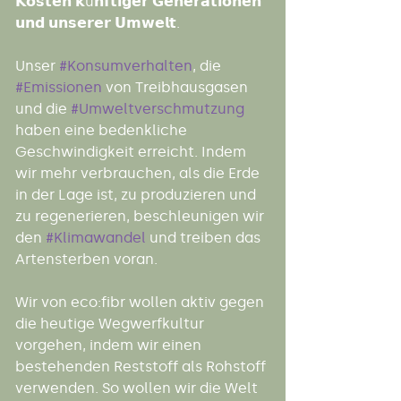
𝗞𝗼𝘀𝘁𝗲𝗻 𝗸ü𝗻𝗳𝘁𝗶𝗴𝗲𝗿 𝗚𝗲𝗻𝗲𝗿𝗮𝘁𝗶𝗼𝗻𝗲𝗻 
𝘂𝗻𝗱 𝘂𝗻𝘀𝗲𝗿𝗲𝗿 𝗨𝗺𝘄𝗲𝗹𝘁.
Unser 
#Konsumverhalten
, die 
#Emissionen
 von Treibhausgasen 
und die 
#Umweltverschmutzung
haben eine bedenkliche 
Geschwindigkeit erreicht. Indem 
wir mehr verbrauchen, als die Erde 
in der Lage ist, zu produzieren und 
zu regenerieren, beschleunigen wir 
den 
#Klimawandel
 und treiben das 
Artensterben voran.
Wir von eco:fibr wollen aktiv gegen 
die heutige Wegwerfkultur 
vorgehen, indem wir einen 
bestehenden Reststoff als Rohstoff 
verwenden. So wollen wir die Welt 